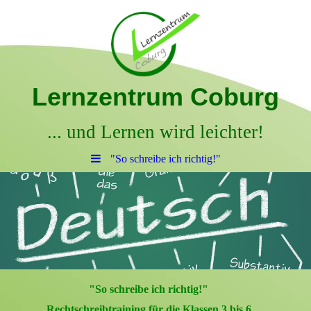
Lernzentrum Coburg
... und Lernen wird leichter!
"So schreibe ich richtig!"
"So schreibe ich richtig!"
Rechtschreibtraining für die Klassen 3 bis 6